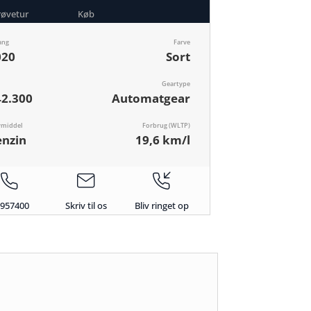
røvetur
Køb
ang
Farve
020
Sort
Geartype
42.300
Automatgear
vmiddel
Forbrug (WLTP)
enzin
19,6 km/l
6957400
Skriv til os
Bliv ringet op