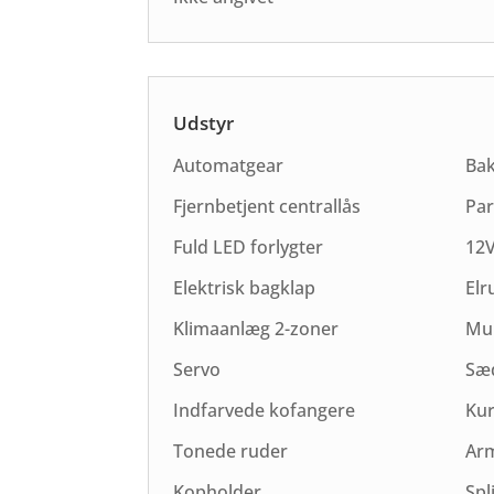
Udstyr
Automatgear
Ba
Fjernbetjent centrallås
Par
Fuld LED forlygter
12V
Elektrisk bagklap
Elr
Klimaanlæg 2-zoner
Mul
Servo
Sæ
Indfarvede kofangere
Kur
Tonede ruder
Ar
Kopholder
Spl