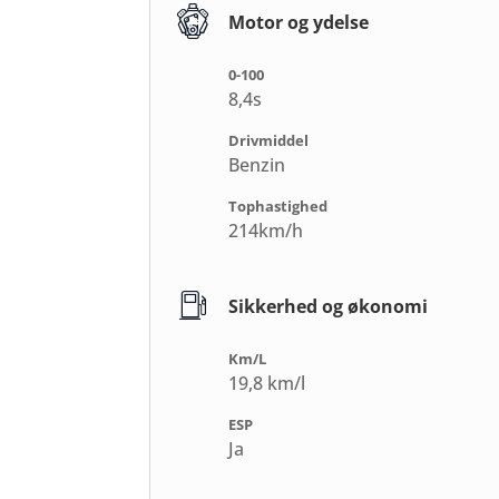
Motor og ydelse
0-100
8,4s
Drivmiddel
Benzin
Tophastighed
214km/h
Sikkerhed og økonomi
Km/L
19,8 km/l
ESP
Ja