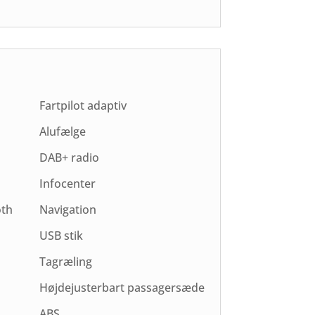
Fartpilot adaptiv
Alufælge
DAB+ radio
Infocenter
oth
Navigation
USB stik
Tagræling
Højdejusterbart passagersæde
ABS