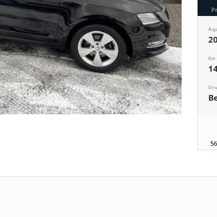
P
Årg
2
Km
1
Dri
B
5