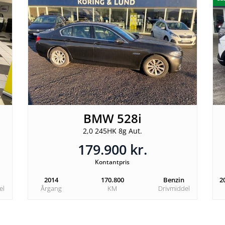
BMW 528i
2,0 245HK 8g Aut.
179.900 kr.
Kontantpris
2014
170.800
Benzin
2
el
Årgang
KM
Drivmiddel