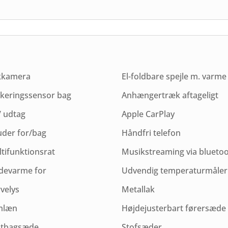
kkamera
El-foldbare spejle m. varme
keringssensor bag
Anhængertræk aftageligt
 udtag
Apple CarPlay
uder for/bag
Håndfri telefon
tifunktionsrat
Musikstreaming via blueto
devarme for
Udvendig temperaturmåler
velys
Metallak
mlæn
Højdejusterbart førersæde
itbagsæde
Stofsæder