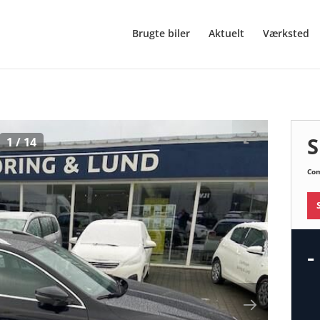
Brugte biler
Aktuelt
Værksted
S
1
/
14
Com
-