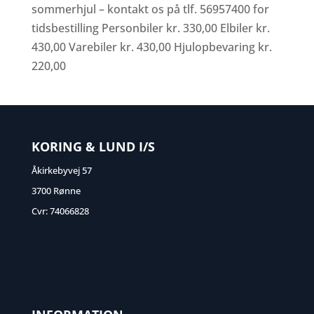
sommerhjul – kontakt os på tlf. 56957400 for
tidsbestilling Personbiler kr. 330,00 Elbiler kr.
430,00 Varebiler kr. 430,00 Hjulopbevaring kr.
220,00
KORING & LUND I/S
Åkirkebyvej 57
3700 Rønne
Cvr: 74066828