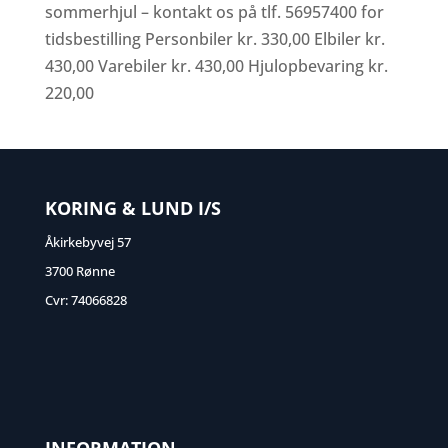
sommerhjul – kontakt os på tlf. 56957400 for
tidsbestilling Personbiler kr. 330,00 Elbiler kr.
430,00 Varebiler kr. 430,00 Hjulopbevaring kr.
220,00
KORING & LUND I/S
Åkirkebyvej 57
3700 Rønne
Cvr: 74066828
INFORMATION